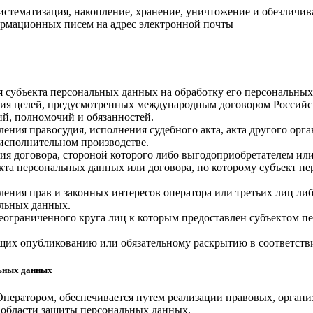
систематизация, накопление, хранение, уничтожение и обезлич
рмационных писем на адрес электронной почты
ия субъекта персональных данных на обработку его персональны
ния целей, предусмотренных международным договором Российс
й, полномочий и обязанностей.
ления правосудия, исполнения судебного акта, акта другого ор
 исполнительном производстве.
ия договора, стороной которого либо выгодоприобретателем или
екта персональных данных или договора, по которому субъект п
ления прав и законных интересов оператора или третьих лиц ли
альных данных.
неограниченного круга лиц к которым предоставлен субъектом п
ащих опубликованию или обязательному раскрытию в соответств
льных данных
Оператором, обеспечивается путем реализации правовых, орган
 области защиты персональных данных.