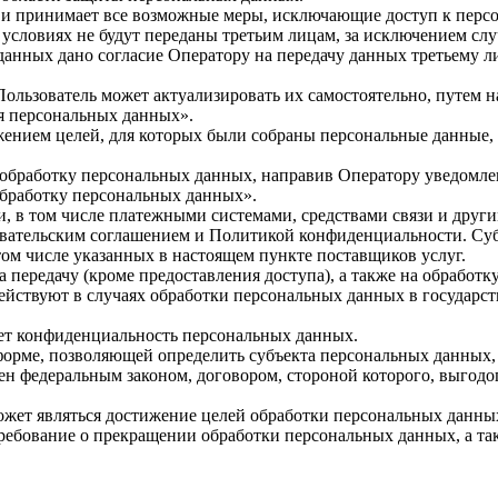
ых и принимает все возможные меры, исключающие доступ к пе
 условиях не будут переданы третьим лицам, за исключением сл
 данных дано согласие Оператору на передачу данных третьему 
Пользователь может актуализировать их самостоятельно, путем 
я персональных данных».
жением целей, для которых были собраны персональные данные,
а обработку персональных данных, направив Оператору уведомл
обработку персональных данных».
и, в том числе платежными системами, средствами связи и друг
овательским соглашением и Политикой конфиденциальности. Су
 том числе указанных в настоящем пункте поставщиков услуг.
 передачу (кроме предоставления доступа), а также на обработк
действуют в случаях обработки персональных данных в государ
ает конфиденциальность персональных данных.
форме, позволяющей определить субъекта персональных данных, 
ен федеральным законом, договором, стороной которого, выгодо
жет являться достижение целей обработки персональных данных,
требование о прекращении обработки персональных данных, а т