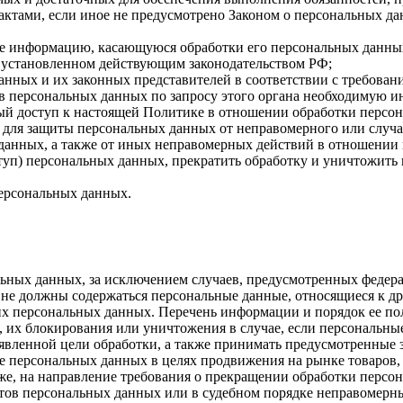
ктами, если иное не предусмотрено Законом о персональных д
бе информацию, касающуюся обработки его персональных данны
 установленном действующим законодательством РФ;
анных и их законных представителей в соответствии с требован
 персональных данных по запросу этого органа необходимую ин
ый доступ к настоящей Политике в отношении обработки персо
для защиты персональных данных от неправомерного или случай
 данных, а также от иных неправомерных действий в отношении
ступ) персональных данных, прекратить обработку и уничтожить
ерсональных данных.
ных данных, за исключением случаев, предусмотренных федера
 не должны содержаться персональные данные, относящиеся к д
ких персональных данных. Перечень информации и порядок ее п
, их блокирования или уничтожения в случае, если персональн
вленной цели обработки, а также принимать предусмотренные з
е персональных данных в целях продвижения на рынке товаров, 
кже, на направление требования о прекращении обработки персо
ов персональных данных или в судебном порядке неправомерные